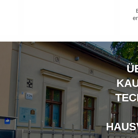
er
Ü
KA
TEC
HAUS