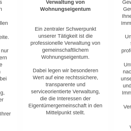
s
Verwaltung von
Gew
n
Wohnungseigentum
Ge
Ihn
llen
Immo
Ein zentraler Schwerpunkt
unserer Tätigkeit ist die
Un
ite.
professionelle Verwaltung von
gemeinschaftlichem
 nur
prof
Wohnungseigentum.
ern
e
Un
Dabei legen wir besonderen
n
nac
Wert auf eine rechtssichere,
bei
unse
transparente und
und
serviceorientierte Verwaltung,
g,
Imm
die die Interessen der
er
Eigentümergemeinschaft in den
Ver
Mittelpunkt stellt.
Ihrer